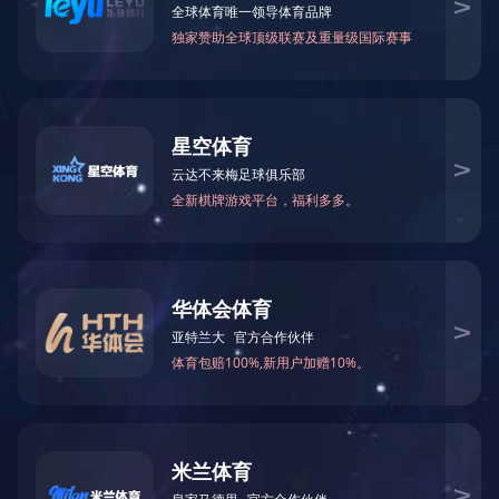
1
2
荣誉资质
产品导航
单臂灯